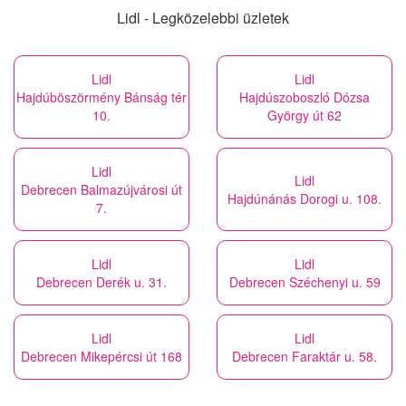
Lidl - Legközelebbi üzletek
Lidl
Lidl
Hajdúböszörmény Bánság tér
Hajdúszoboszló Dózsa
10.
György út 62
Lidl
Lidl
Debrecen Balmazújvárosi út
Hajdúnánás Dorogi u. 108.
7.
Lidl
Lidl
Debrecen Derék u. 31.
Debrecen Széchenyi u. 59
Lidl
Lidl
Debrecen Mikepércsi út 168
Debrecen Faraktár u. 58.