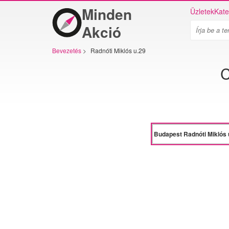
Minden
Üzletek
Kate
Akció
Bevezetés
>
Radnóti Miklós u.29
C