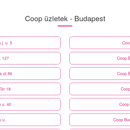
Coop üzletek - Budapest
j. u. 5
Coo
. 127
Coop
B
a út 86
Coop
B
Tér 18
Coo
 u. 40
Coop
 u.
Coop
Bud