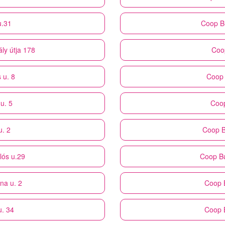
u.31
Coop
B
ly útja 178
Coo
 u. 8
Coop
u. 5
Coo
u. 2
Coop
B
lós u.29
Coop
B
na u. 2
Coop
u. 34
Coop