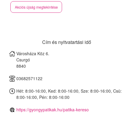
Akciós újság megtekintése
Cím és nyitvatartási idő
Városháza Köz 6.
Csurgó
8840
03682571122
Hét: 8:00-16:00, Ked: 8:00-16:00, Sze: 8:00-16:00, Csü:
8:00-16:00, Pén: 8:00-16:00
https://gyongypatikak.hu/patika-kereso