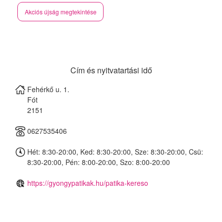
Akciós újság megtekintése
Cím és nyitvatartási idő
Fehérkő u. 1.
Fót
2151
0627535406
Hét: 8:30-20:00, Ked: 8:30-20:00, Sze: 8:30-20:00, Csü:
8:30-20:00, Pén: 8:00-20:00, Szo: 8:00-20:00
https://gyongypatikak.hu/patika-kereso