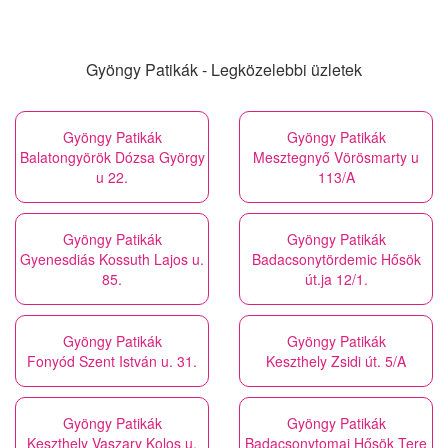
Gyöngy Patikák - Legközelebbi üzletek
Gyöngy Patikák
Gyöngy Patikák
Balatongyörök Dózsa György
Mesztegnyő Vörösmarty u
u 22.
113/A
Gyöngy Patikák
Gyöngy Patikák
Gyenesdiás Kossuth Lajos u.
Badacsonytördemic Hősök
85.
út.ja 12/1.
Gyöngy Patikák
Gyöngy Patikák
Fonyód Szent István u. 31.
Keszthely Zsidi út. 5/A
Gyöngy Patikák
Gyöngy Patikák
Keszthely Vaszary Kolos u.
Badacsonytomaj Hősök Tere