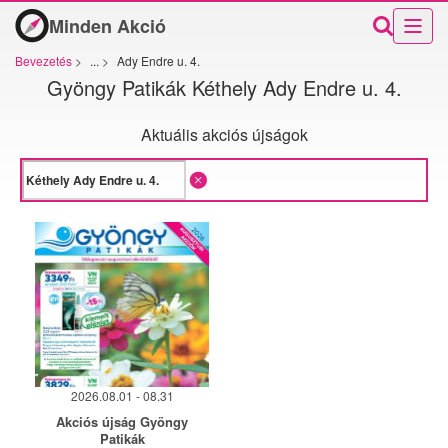
Minden Akció
Bevezetés
>
...
>
Ady Endre u. 4.
Gyöngy Patikák Kéthely Ady Endre u. 4.
Aktuális akciós újságok
2026.08.01 - 08.31
Akciós újság Gyöngy
Patikák