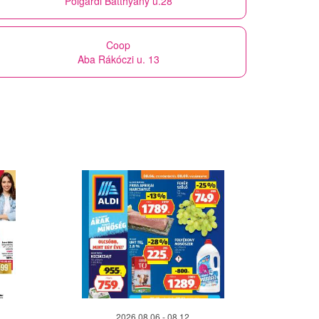
Polgárdi Batthyány u.28
Coop
Aba Rákóczi u. 13
2026.08.06 - 08.12