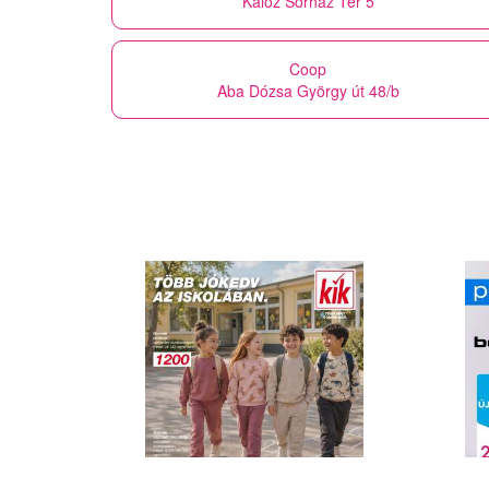
Káloz Sörház Tér 5
Coop
Aba Dózsa György út 48/b