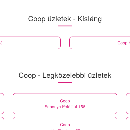
Coop üzletek - Kisláng
13
Coop
Coop - Legközelebbi üzletek
Coop
Soponya Petőfi út 158
Coop