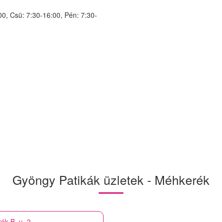
00, Csü: 7:30-16:00, Pén: 7:30-
Gyöngy Patikák üzletek - Méhkerék
ók B. u. 2.