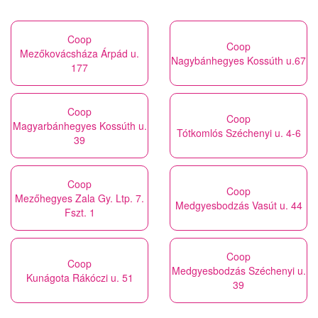
Coop
Coop
Mezőkovácsháza Árpád u.
Nagybánhegyes Kossúth u.67
177
Coop
Coop
Magyarbánhegyes Kossúth u.
Tótkomlós Széchenyi u. 4-6
39
Coop
Coop
Mezőhegyes Zala Gy. Ltp. 7.
Medgyesbodzás Vasút u. 44
Fszt. 1
Coop
Coop
Medgyesbodzás Széchenyi u.
Kunágota Rákóczi u. 51
39