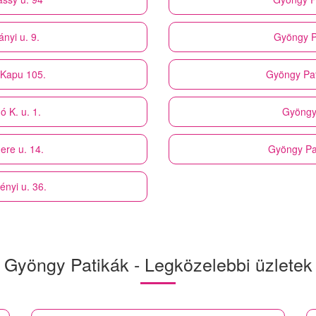
ányi u. 9.
Gyöngy P
 Kapu 105.
Gyöngy Pat
ó K. u. 1.
Gyöngy
ere u. 14.
Gyöngy Pa
ényi u. 36.
Gyöngy Patikák - Legközelebbi üzletek