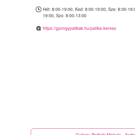
Hét: 8:00-19:00, Ked: 8:00-19:00, Sze: 8:00-19:
19:00, Szo: 8:00-13:00
https://gyongypatikak.hu/patika-kereso
Gyöngy Patikák
Miskolc - Andr