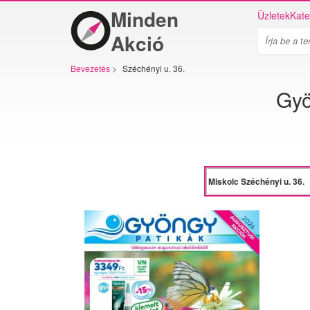
Minden
Üzletek
Kate
Akció
Bevezetés
>
Széchényi u. 36.
Gyö