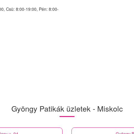
00, Csü: 8:00-19:00, Pén: 8:00-
Gyöngy Patikák üzletek - Miskolc
ássy u. 94
Gyöngy P