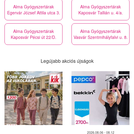
Alma Gyógyszertárak
Alma Gyógyszertárak
Egervár József Attila utca 3.
Kaposvár Tallián u. 4/a.
Alma Gyógyszertárak
Alma Gyógyszertárak
Kaposvár Pécsi út 22/D.
Vasvár Szentmihályfalvi u. 8.
Legújabb akciós újságok
2026.08.06 - 08.12