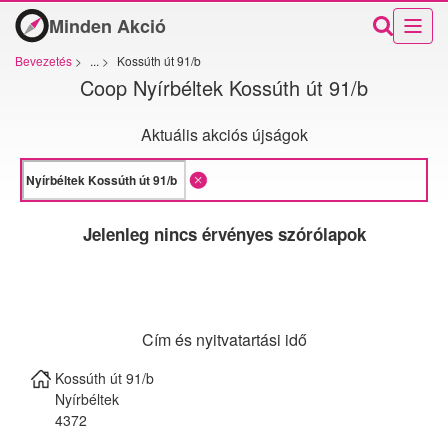
Minden Akció
Bevezetés
>
...
>
Kossúth út 91/b
Coop Nyírbéltek Kossúth út 91/b
Aktuális akciós újságok
Jelenleg nincs érvényes szórólapok
Cím és nyitvatartási idő
Kossúth út 91/b
Nyírbéltek
4372