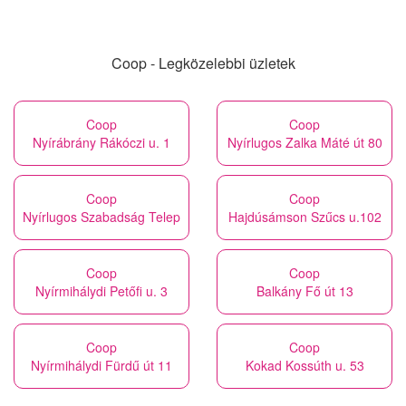
Coop - Legközelebbi üzletek
Coop
Coop
Nyírábrány Rákóczi u. 1
Nyírlugos Zalka Máté út 80
Coop
Coop
Nyírlugos Szabadság Telep
Hajdúsámson Szűcs u.102
Coop
Coop
Nyírmihálydi Petőfi u. 3
Balkány Fő út 13
Coop
Coop
Nyírmihálydi Fürdű út 11
Kokad Kossúth u. 53