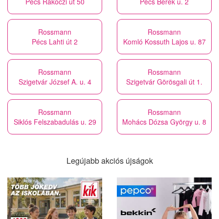
Pécs Rákóczi út 50
Pécs Berek u. 2
Rossmann
Rossmann
Pécs Lahti út 2
Komló Kossuth Lajos u. 87
Rossmann
Rossmann
Szigetvár József A. u. 4
Szigetvár Görösgali út 1.
Rossmann
Rossmann
Siklós Felszabadulás u. 29
Mohács Dózsa György u. 8
Legújabb akciós újságok