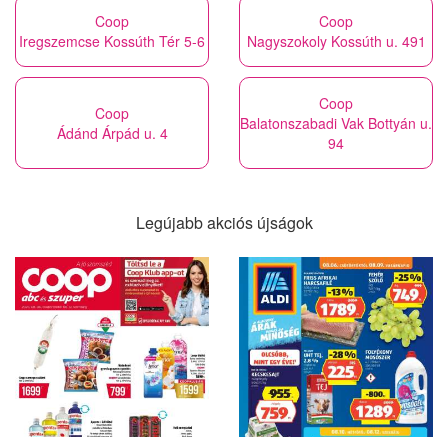
Coop
Coop
Iregszemcse Kossúth Tér 5-6
Nagyszokoly Kossúth u. 491
Coop
Coop
Balatonszabadi Vak Bottyán u.
Ádánd Árpád u. 4
94
Legújabb akciós újságok