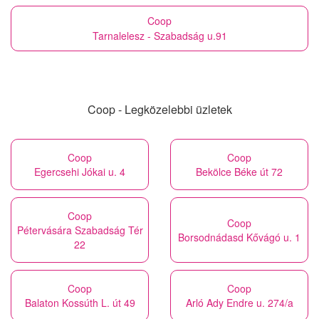
Coop
Tarnalelesz - Szabadság u.91
Coop - Legközelebbi üzletek
Coop
Coop
Egercsehi Jókai u. 4
Bekölce Béke út 72
Coop
Coop
Pétervására Szabadság Tér
Borsodnádasd Kővágó u. 1
22
Coop
Coop
Balaton Kossúth L. út 49
Arló Ady Endre u. 274/a