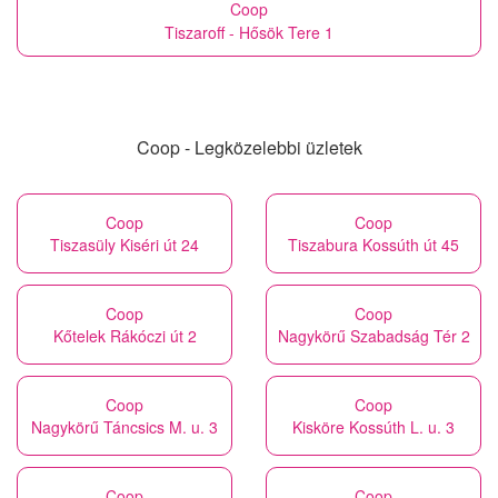
Coop
Tiszaroff - Hősök Tere 1
Coop - Legközelebbi üzletek
Coop
Coop
Tiszasüly Kiséri út 24
Tiszabura Kossúth út 45
Coop
Coop
Kőtelek Rákóczi út 2
Nagykörű Szabadság Tér 2
Coop
Coop
Nagykörű Táncsics M. u. 3
Kisköre Kossúth L. u. 3
Coop
Coop