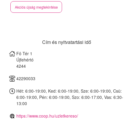
Akciós újság megtekintése
Cím és nyitvatartási idő
Fô Tér 1
Újfehértó
4244
42290033
Hét: 6:00-19:00, Ked: 6:00-19:00, Sze: 6:00-19:00, Csü:
6:00-19:00, Pén: 6:00-19:00, Szo: 6:00-17:00, Vas: 6:30-
13:00
https://www.coop.hu/uzletkereso/