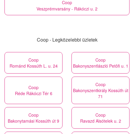
Coop
Veszprémvarsány - Rákóczi u. 2
Coop - Legközelebbi üzletek
Coop
Coop
Románd Kossúth L. u. 24
Bakonyszentlászló Petôfi u. 1
Coop
Coop
Bakonyszentkirály Kossúth út
Réde Rákóczi Tér 6
71
Coop
Coop
Bakonytamási Kossúth út 9
Ravazd Alsótelek u. 2