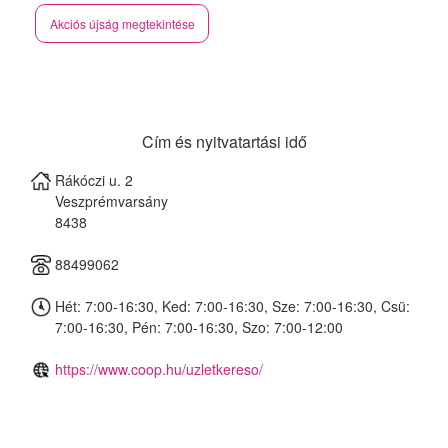
Akciós újság megtekintése
Cím és nyitvatartási idő
Rákóczi u. 2
Veszprémvarsány
8438
88499062
Hét: 7:00-16:30, Ked: 7:00-16:30, Sze: 7:00-16:30, Csü:
7:00-16:30, Pén: 7:00-16:30, Szo: 7:00-12:00
https://www.coop.hu/uzletkereso/