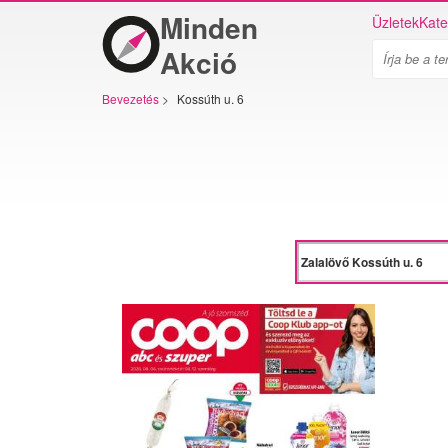
Minden
Üzletek
Kate
Akció
Bevezetés
>
Kossúth u. 6