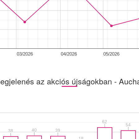
03/2026
04/2026
05/2026
egjelenés az akciós újságokban - Auch
62
62
54
54
40
40
39
39
38
38
18
18