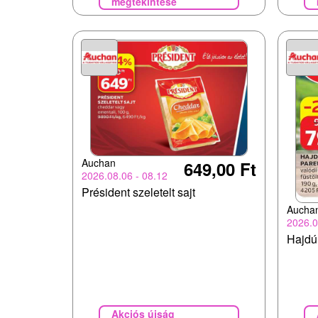
megtekintése
Auchan
649,00 Ft
2026.08.06 - 08.12
Président szeletelt sajt
Aucha
2026.0
Hajdú
Akciós újság