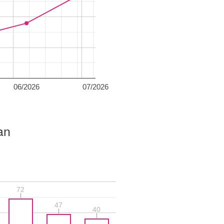
06/2026
07/2026
an
72
72
47
47
40
40