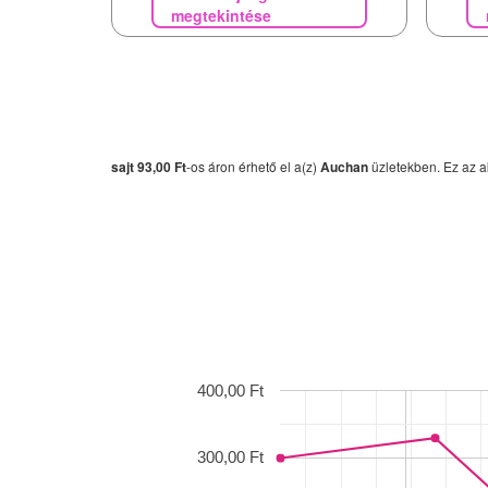
megtekintése
sajt
93,00 Ft
-os áron érhető el a(z)
Auchan
üzletekben. Ez az a
400,00 Ft
300,00 Ft