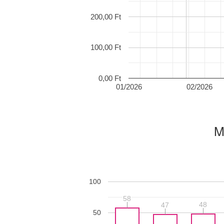
200,00 Ft
100,00 Ft
0,00 Ft
01/2026
02/2026
M
100
58
58
48
48
47
47
50