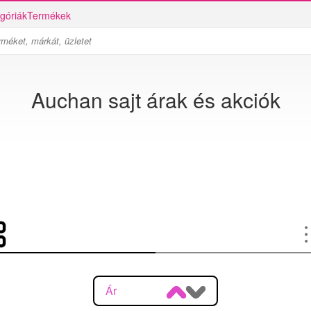
góriák
Termékek
Auchan sajt árak és akciók
Ár