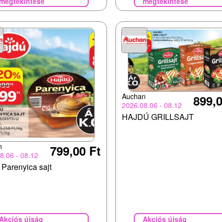
megtekintése
megtekintése
Auchan
899,0
2026.08.06 - 08.12
HAJDÚ GRILLSAJT
n
799,00 Ft
8.06 - 08.12
 Parenyica sajt
Akciós újság
Akciós újság