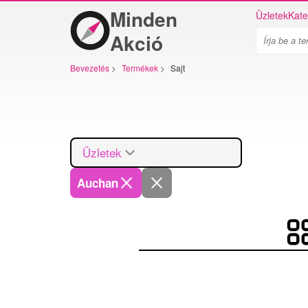
Minden
Üzletek
Kate
Akció
Bevezetés
>
Termékek
>
Sajt
Üzletek
Auchan