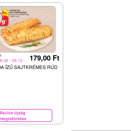
n
179,00 Ft
8.06 - 08.12
A ÍZŰ SAJTKRÉMES RÚD
Akciós újság
megtekintése