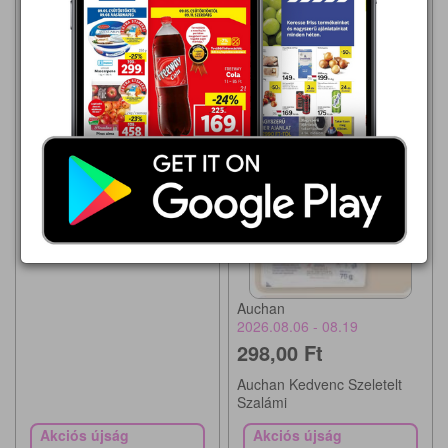
Auchan
2026.08.06 - 08.19
150,00 Ft
TAURIS FELVÁGOTT
Auchan
2026.08.06 - 08.19
298,00 Ft
Auchan Kedvenc Szeletelt
Szalámi
Akciós újság
Akciós újság