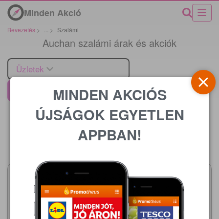
Minden Akció
Bevezetés
>
...
>
Szalámi
Auchan szalámi árak és akciók
Üzletek
MINDEN AKCIÓS
Auchan
ÚJSÁGOK EGYETLEN
APPBAN!
Ár