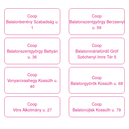
Coop
Coop
Balatonberény Szabadság u.
Balatonszentgyörgy Berzsenyi
1
u. 59
Coop
Coop
Balatonszentgyörgy Battyán
Balatonmáriafürdő Gróf
u. 36
Széchenyi Imre Tér 5
Coop
Coop
Vonyarcvashegy Kossúth u.
Balatongyörök Kossúth u. 68
40
Coop
Coop
Vörs Alkotmány u. 27
Balatonújlak Kossúth u. 79