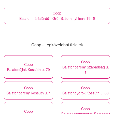
Coop
Balatonmáriafürdő - Gróf Széchenyi Imre Tér 5
Coop - Legközelebbi üzletek
Coop
Coop
Balatonberény Szabadság u.
Balatonújlak Kossúth u. 79
1
Coop
Coop
Balatonberény Kossúth u. 1
Balatongyörök Kossúth u. 68
Coop
Coop
Balatonszentgyörgy Berzsenyi