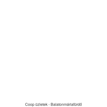
Coop üzletek - Balatonmáriafürdő