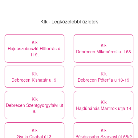
Kik - Legközelebbi üzletek
Kik
Kik
Hajdúszoboszló Höforrás út
Debrecen Mikepércsi u. 168
119.
Kik
Kik
Debrecen Kishatár u. 9.
Debrecen Péterfia u 13-19
Kik
Kik
Debrecen Szentgyörgyfalvi út
Hajdúnánás Martirok utja 14
9.
Kik
Kik
Gyula Csabai út 3.
Békéscsaba Szarvasi út 68/2