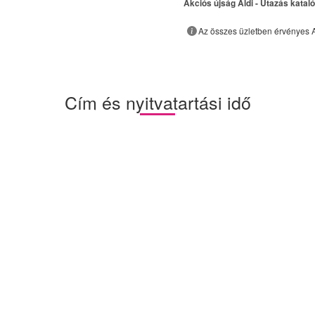
Akciós újság Aldi - Utazás katal
Az összes üzletben érvényes A
Cím és nyitvatartási idő