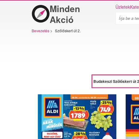
Minden
Üzletek
Kate
Akció
Bevezetés
>
Szőlőskert út 2.