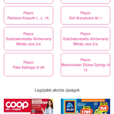
Pepco
Pepco
Ráckeve Kossuth L. u. 18.
Solt Aranykulcs tér 1
Pepco
Pepco
Százhalombatta Vörösmarty
Százhalombatta Vörösmarty
Mihály utca 2/a
Mihály utca 2/a
Pepco
Pepco
Martonvásár Dózsa György út
Paks Kishegyi út 48
12
Legújabb akciós újságok