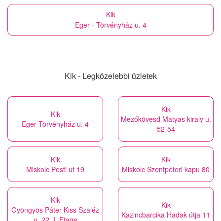
Kik
Eger - Törvényház u. 4
Kik - Legközelebbi üzletek
Kik
Kik
Mezőkövesd Matyas kiraly u.
Eger Törvényház u. 4
52-54
Kik
Kik
Miskolc Pesti ut 19
Miskolc Szentpéteri kapu 80
Kik
Kik
Gyöngyös Páter Kiss Szaléz
Kazincbarcika Hadak útja 11
u. 22. I. Etage