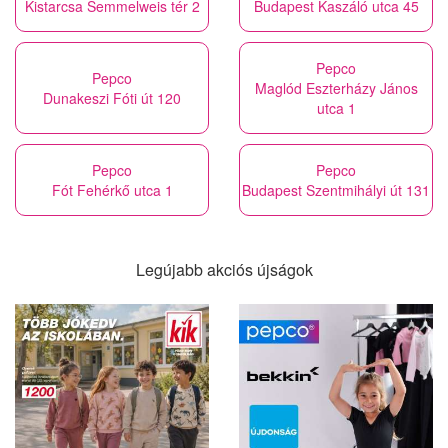
Kistarcsa Semmelweis tér 2
Budapest Kaszáló utca 45
Pepco
Pepco
Maglód Eszterházy János
Dunakeszi Fóti út 120
utca 1
Pepco
Pepco
Fót Fehérkő utca 1
Budapest Szentmihályi út 131
Legújabb akciós újságok