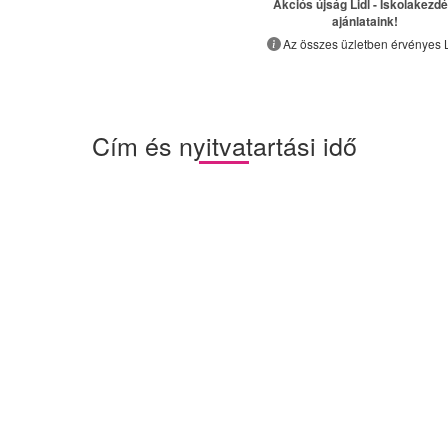
Akciós újság Lidl - Iskolakezdé
ajánlataink!
Az összes üzletben érvényes L
Cím és nyitvatartási idő