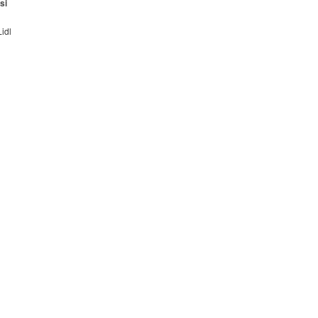
si
idl