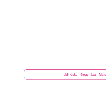
Lidl
Kiskunfélegyháza - Majsa