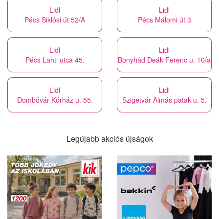
Lidl
Lidl
Pécs Siklósi út 52/A
Pécs Málomi út 3
Lidl
Lidl
Pécs Lahti utca 45.
Bonyhád Deák Ferenc u. 10/a
Lidl
Lidl
Dombóvár Kórház u. 55.
Szigetvár Almás patak u. 5.
Legújabb akciós újságok