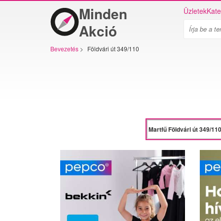
Minden
Üzletek
Kate
Akció
Bevezetés
>
Földvári út 349/110