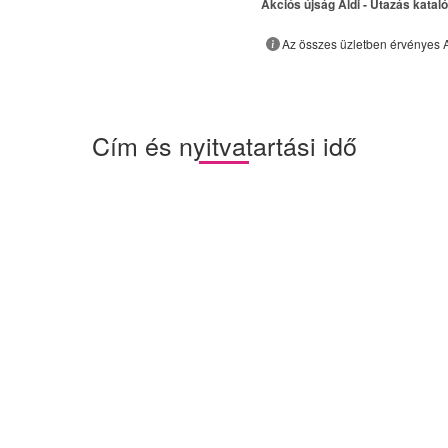
Akciós újság Aldi - Utazás katal
Az összes üzletben érvényes A
Cím és nyitvatartási idő