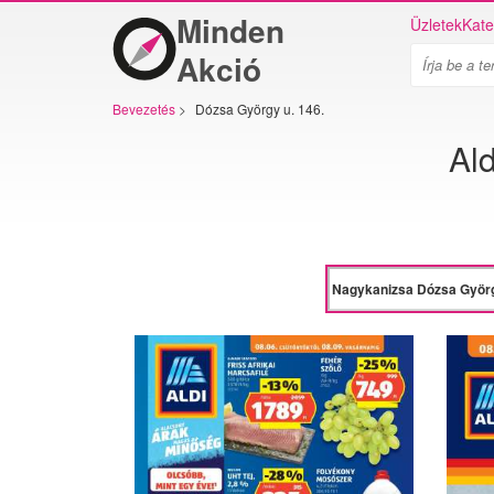
Minden
Üzletek
Kate
Akció
Bevezetés
>
Dózsa György u. 146.
Al