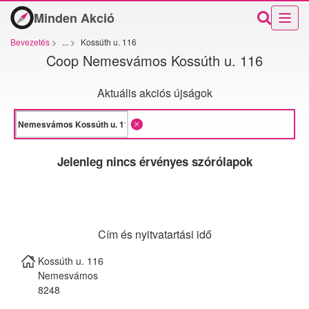
Minden Akció
Bevezetés
>
...
>
Kossúth u. 116
Coop Nemesvámos Kossúth u. 116
Aktuális akciós újságok
Jelenleg nincs érvényes szórólapok
Cím és nyitvatartási idő
Kossúth u. 116
Nemesvámos
8248