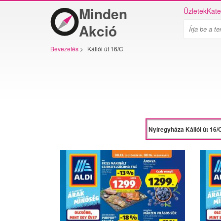
Minden
Üzletek
Kate
Akció
Bevezetés
>
Kállói út 16/C