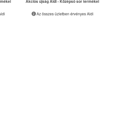
rmékei
Akciós újság Aldi - Középső sor termékei
ldi
Az összes üzletben érvényes Aldi