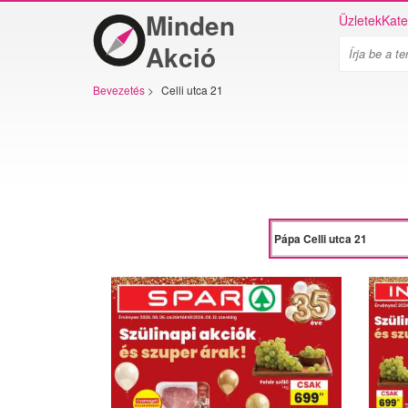
Minden
Üzletek
Kate
Akció
Bevezetés
>
Celli utca 21