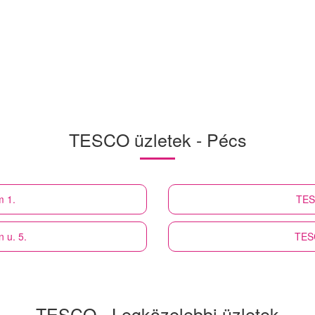
TESCO üzletek - Pécs
m 1.
TE
 u. 5.
TES
TESCO - Legközelebbi üzletek