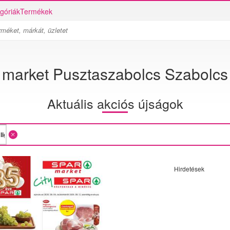
góriák
Termékek
market Pusztaszabolcs Szabolcs l
Aktuális akciós újságok
Hirdetések