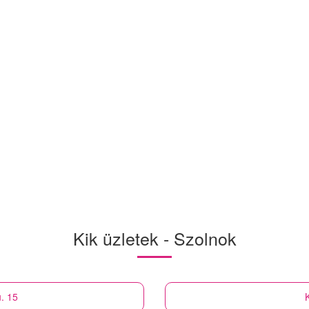
Kik üzletek - Szolnok
. 15
K