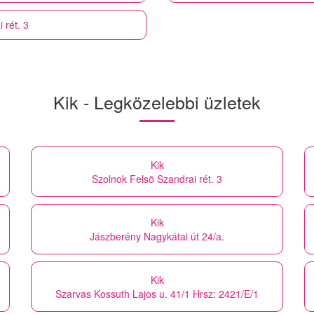
 rét. 3
Kik - Legközelebbi üzletek
Kik
Szolnok Felsö Szandrai rét. 3
Kik
Jászberény Nagykátai út 24/a.
Kik
Szarvas Kossuth Lajos u. 41/1 Hrsz: 2421/E/1