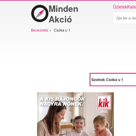
Minden
Üzletek
Kate
Akció
Bevezetés
>
Csóka u 1