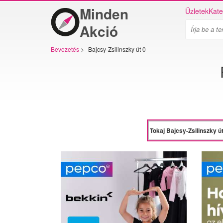
Minden
Üzletek
Kate
Akció
Bevezetés
>
Bajcsy-Zsilinszky út 0