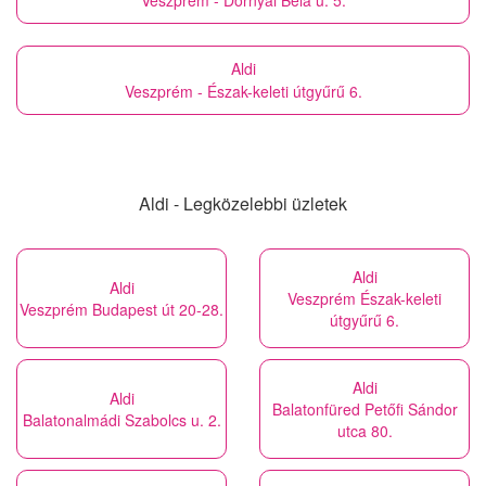
Veszprém - Dornyai Béla u. 5.
Aldi
Veszprém - Észak-keleti útgyűrű 6.
Aldi - Legközelebbi üzletek
Aldi
Aldi
Veszprém Észak-keleti
Veszprém Budapest út 20-28.
útgyűrű 6.
Aldi
Aldi
Balatonfüred Petőfi Sándor
Balatonalmádi Szabolcs u. 2.
utca 80.