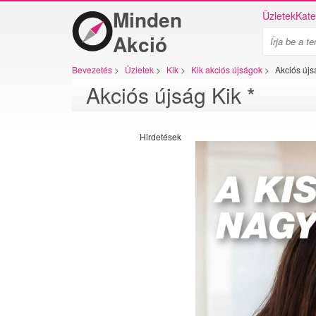
Minden
Üzletek
Kate
Akció
Bevezetés
>
Üzletek
>
Kik
>
Kik akciós újságok
>
Akciós újs
Akciós újság Kik *
Hirdetések