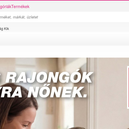
góriák
Termékek
ág Kik