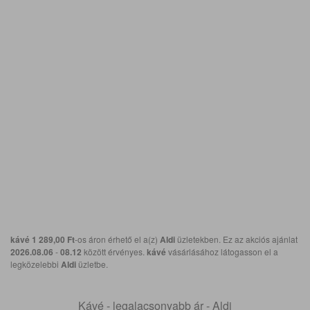
kávé
1 289,00 Ft
-os áron érhető el a(z)
Aldi
üzletekben. Ez az akciós ajánlat
2026.08.06
-
08.12
között érvényes.
kávé
vásárlásához látogasson el a
legközelebbi
Aldi
üzletbe.
Kávé - legalacsonyabb ár - Aldi