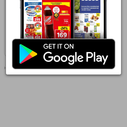
Aldi
2026.08.06 - 08.12
1 289,00 Ft
BARISSIMO KÁVÉ MOCCA
Akciós újság
megtekintése
Hirdetések