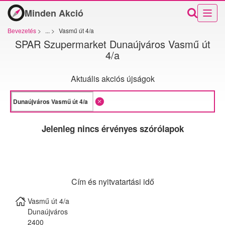
Minden Akció
Bevezetés
>
...
>
Vasmű út 4/a
SPAR Szupermarket Dunaújváros Vasmű út
4/a
Aktuális akciós újságok
Jelenleg nincs érvényes szórólapok
Cím és nyitvatartási idő
Vasmű út 4/a
Dunaújváros
2400