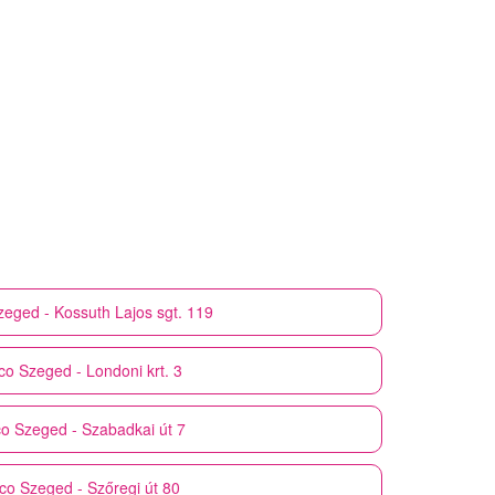
zeged - Kossuth Lajos sgt. 119
co
Szeged - Londoni krt. 3
co
Szeged - Szabadkai út 7
co
Szeged - Szőregi út 80