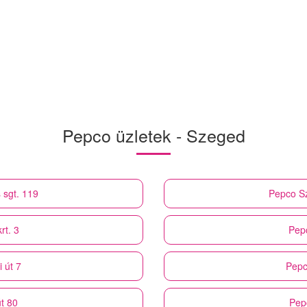
Pepco üzletek - Szeged
 sgt. 119
Pepco
S
rt. 3
Pep
 út 7
Pep
t 80
Pep