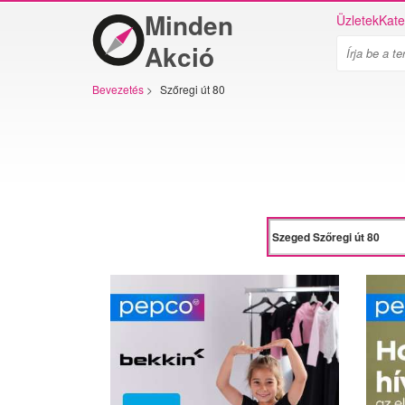
Minden
Üzletek
Kate
Akció
Bevezetés
>
Szőregi út 80