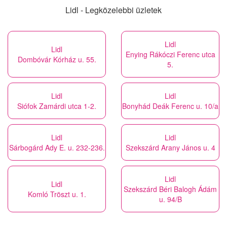
Lidl - Legközelebbi üzletek
Lidl
Lidl
Enying Rákóczi Ferenc utca
Dombóvár Kórház u. 55.
5.
Lidl
Lidl
Siófok Zamárdi utca 1-2.
Bonyhád Deák Ferenc u. 10/a
Lidl
Lidl
Sárbogárd Ady E. u. 232-236.
Szekszárd Arany János u. 4
Lidl
Lidl
Szekszárd Béri Balogh Ádám
Komló Tröszt u. 1.
u. 94/B