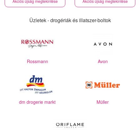
Akciós újság megtekintése
Akciós újság megtekintése
Üzletek - drogériák és illatszer-boltok
Rossmann
Avon
dm drogerie markt
Müller