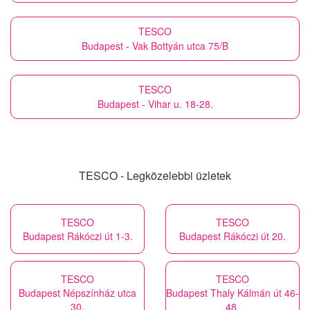
TESCO
Budapest - Vak Bottyán utca 75/B
TESCO
Budapest - Vihar u. 18-28.
TESCO - Legközelebbi üzletek
TESCO
TESCO
Budapest Rákóczi út 1-3.
Budapest Rákóczi út 20.
TESCO
TESCO
Budapest Népszínház utca
Budapest Thaly Kálmán út 46-
30.
48.