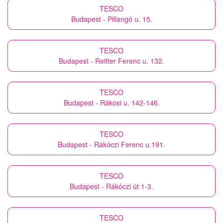
TESCO
Budapest - Pillangó u. 15.
TESCO
Budapest - Reitter Ferenc u. 132.
TESCO
Budapest - Rákosi u. 142-146.
TESCO
Budapest - Rákóczi Ferenc u.191.
TESCO
Budapest - Rákóczi út 1-3.
TESCO