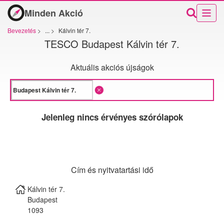
Minden Akció
Bevezetés
>
...
>
Kálvin tér 7.
TESCO Budapest Kálvin tér 7.
Aktuális akciós újságok
Jelenleg nincs érvényes szórólapok
Cím és nyitvatartási idő
Kálvin tér 7.
Budapest
1093