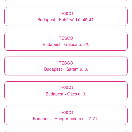
TESCO
Budapest - Fehérvári út 45-47.
TESCO
Budapest - Galóca u. 22.
TESCO
Budapest - Garam u. 3.
TESCO
Budapest - Gács u. 3.
TESCO
Budapest - Hengermalom u. 19-21.