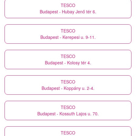
TESCO
Budapest - Hubay Jenő tér 6.
TESCO
Budapest - Kerepesi u. 9-11.
TESCO
Budapest - Kolosy tér 4.
TESCO
Budapest - Koppány u. 2-4.
TESCO
Budapest - Kossuth Lajos u. 70.
TESCO