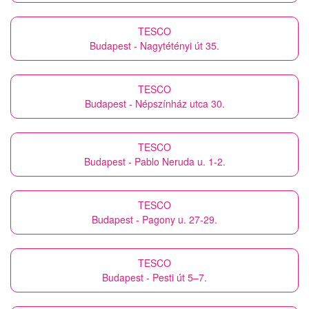
TESCO
Budapest - Nagytétényi út 35.
TESCO
Budapest - Népszínház utca 30.
TESCO
Budapest - Pablo Neruda u. 1-2.
TESCO
Budapest - Pagony u. 27-29.
TESCO
Budapest - Pesti út 5–7.