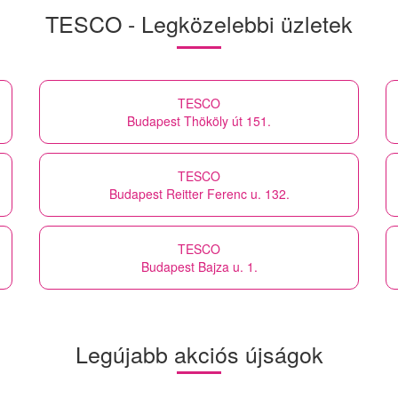
TESCO - Legközelebbi üzletek
TESCO
Budapest Thököly út 151.
TESCO
Budapest Reitter Ferenc u. 132.
TESCO
Budapest Bajza u. 1.
Legújabb akciós újságok