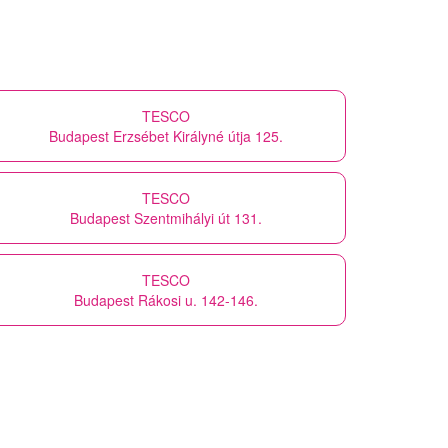
TESCO
Budapest Erzsébet Királyné útja 125.
TESCO
Budapest Szentmihályi út 131.
TESCO
Budapest Rákosi u. 142-146.