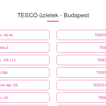
TESCO üzletek - Budapest
u. 42-44.
TESC
utca 2
TE
u. 105-113.
TES
t 258.
TESC
yné útja 125.
TESCO
u. 22.
TES