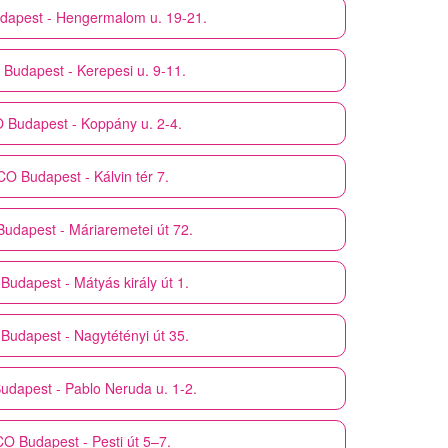
dapest - Hengermalom u. 19-21.
Budapest - Kerepesi u. 9-11.
O
Budapest - Koppány u. 2-4.
CO
Budapest - Kálvin tér 7.
Budapest - Máriaremetei út 72.
Budapest - Mátyás király út 1.
Budapest - Nagytétényi út 35.
udapest - Pablo Neruda u. 1-2.
CO
Budapest - Pesti út 5–7.