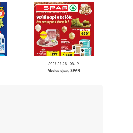
2026.08.06 - 08.12
Akciós újság SPAR