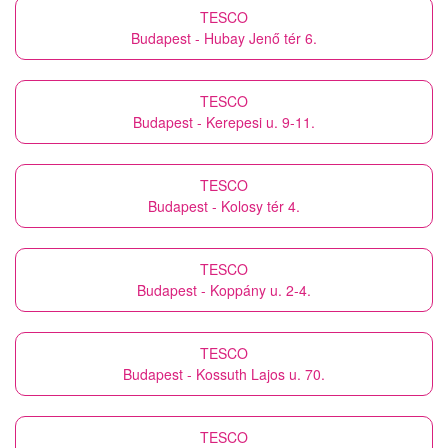
TESCO
Budapest - Hubay Jenő tér 6.
TESCO
Budapest - Kerepesi u. 9-11.
TESCO
Budapest - Kolosy tér 4.
TESCO
Budapest - Koppány u. 2-4.
TESCO
Budapest - Kossuth Lajos u. 70.
TESCO