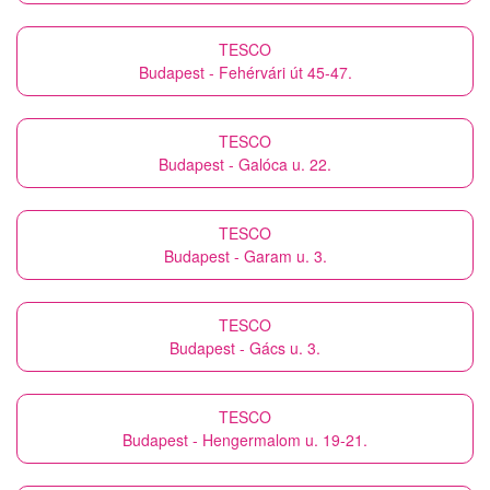
TESCO
Budapest - Fehérvári út 45-47.
TESCO
Budapest - Galóca u. 22.
TESCO
Budapest - Garam u. 3.
TESCO
Budapest - Gács u. 3.
TESCO
Budapest - Hengermalom u. 19-21.