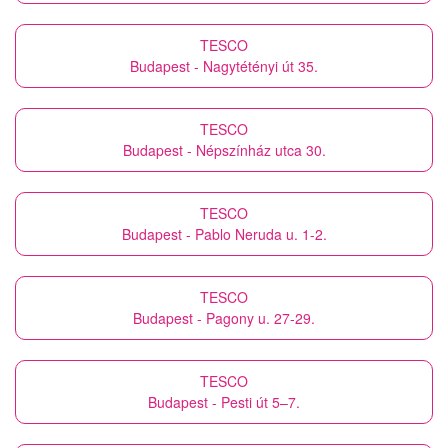
TESCO
Budapest - Nagytétényi út 35.
TESCO
Budapest - Népszínház utca 30.
TESCO
Budapest - Pablo Neruda u. 1-2.
TESCO
Budapest - Pagony u. 27-29.
TESCO
Budapest - Pesti út 5–7.