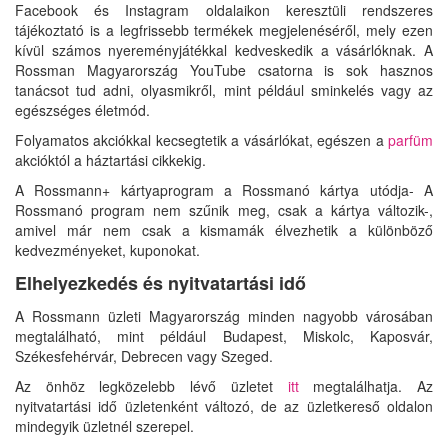
Facebook és Instagram oldalaikon keresztüli rendszeres
tájékoztató is a legfrissebb termékek megjelenéséről, mely ezen
kívül számos nyereményjátékkal kedveskedik a vásárlóknak. A
Rossman Magyarország YouTube csatorna is sok hasznos
tanácsot tud adni, olyasmikről, mint például sminkelés vagy az
egészséges életmód.
Folyamatos akciókkal kecsegtetik a vásárlókat, egészen a
parfüm
akcióktól a háztartási cikkekig.
A Rossmann+ kártyaprogram a Rossmanó kártya utódja- A
Rossmanó program nem szűnik meg, csak a kártya változik-,
amivel már nem csak a kismamák élvezhetik a különböző
kedvezményeket, kuponokat.
Elhelyezkedés és nyitvatartási idő
A Rossmann üzleti Magyarország minden nagyobb városában
megtalálható, mint például Budapest, Miskolc, Kaposvár,
Székesfehérvár, Debrecen vagy Szeged.
Az önhöz legközelebb lévő üzletet
itt
megtalálhatja. Az
nyitvatartási idő üzletenként változó, de az üzletkereső oldalon
mindegyik üzletnél szerepel.