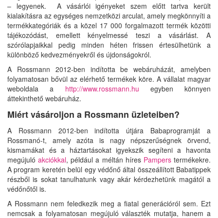
– legyenek. A vásárlói igényeket szem előtt tartva került
kialakításra az egységes nemzetközi arculat, amely megkönnyíti a
termékkategóriák és a közel 17 000 forgalmazott termék közötti
tájékozódást, emellett kényelmessé teszi a vásárlást. A
szórólapjaikkal pedig minden héten frissen értesülhetünk a
különböző kedvezményekről és újdonságokról.
A Rossmann 2012-ben indította be webáruházát, amelyben
folyamatosan bővül az elérhető termékek köre. A vállalat magyar
weboldala a
http://www.rossmann.hu
egyben könnyen
áttekinthető webáruház.
Miért vásároljon a Rossmann üzleteiben?
A Rossmann 2012-ben indította útjára Babaprogramját a
Rossmanó-t, amely azóta is nagy népszerűségnek örvend,
kismamákat és a háztartásokat igyekszik segíteni a havonta
megújuló
akciókkal
, például a méltán híres
Pampers
termékekre.
A program keretén belül egy védőnő által összeállított Babatippek
részből is sokat tanulhatunk vagy akár kérdezhetünk magától a
védőnőtől is.
A Rossmann nem feledkezik meg a fiatal generációról sem. Ezt
nemcsak a folyamatosan megújuló választék mutatja, hanem a