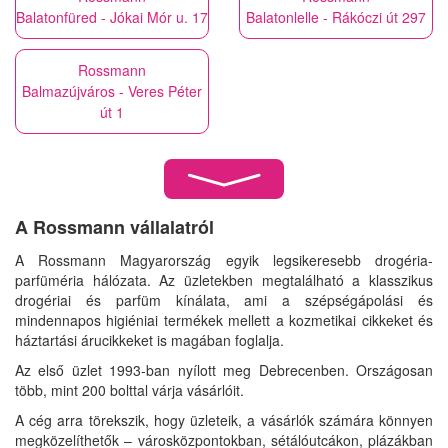
Balatonfüred - Jókai Mór u. 17
Balatonlelle - Rákóczi út 297
Rossmann
Balmazújváros - Veres Péter
út 1
A Rossmann vállalatról
A Rossmann Magyarország egyik legsikeresebb drogéria-
parfüméria hálózata. Az üzletekben megtalálható a klasszikus
drogériai és parfüm kínálata, ami a szépségápolási és
mindennapos higiéniai termékek mellett a kozmetikai cikkeket és
háztartási árucikkeket is magában foglalja.
Az első üzlet 1993-ban nyílott meg Debrecenben. Országosan
több, mint 200 bolttal várja vásárlóit.
A cég arra törekszik, hogy üzleteik, a vásárlók számára könnyen
megközelíthetők – városközpontokban, sétálóutcákon, plázákban