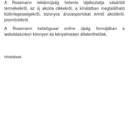
A Rossmann reklámújság hetente tájékoztatja vásárlóit
termékeikről, az új akciós cikkekről, a kínálatban megtalálható
különlegességekről, bizonyos árucsoportokat érintő akciókról,
promóciókról.
A Rossmann katalógusai online újság formájában a
weboldalunkon könnyen és kényelmesen áttekinthetőek.
Hirdetések